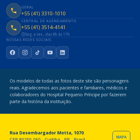
GERAL
+55 (41) 3310-1010
CENTRAL DE AGENDAMENTO
+55 (41) 3514-4141
Seg. a sex., das 8h às 17h
NOSSAS REDES SOCIAIS
Facebook
Instagram
TikTok
YouTube
LinkedIn
Os modelos de todas as fotos deste site são personagens
reais. Agradecemos aos pacientes e familiares, médicos e
colaboradores do Hospital Pequeno Príncipe por fazerem
parte da história da instituição.
Rua Desembargador Motta, 1070
MAPA
CEP 80250-060 - Curitiba - PR - Brasil