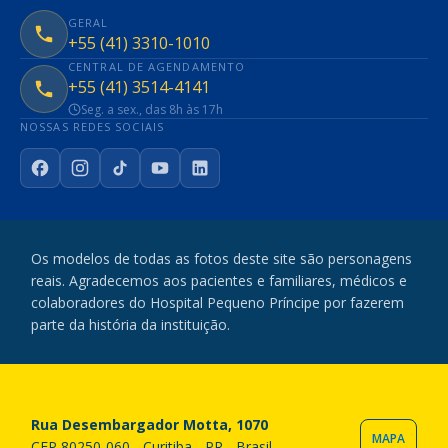
GERAL
+55 (41) 3310-1010
CENTRAL DE AGENDAMENTO
+55 (41) 3514-4141
Seg. a sex., das 8h às 17h
NOSSAS REDES SOCIAIS
Facebook
Instagram
TikTok
YouTube
LinkedIn
Os modelos de todas as fotos deste site são personagens
reais. Agradecemos aos pacientes e familiares, médicos e
colaboradores do Hospital Pequeno Príncipe por fazerem
parte da história da instituição.
Rua Desembargador Motta, 1070
MAPA
CEP 80250-060 - Curitiba - PR - Brasil