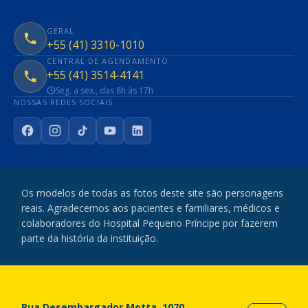
GERAL
+55 (41) 3310-1010
CENTRAL DE AGENDAMENTO
+55 (41) 3514-4141
Seg. a sex., das 8h às 17h
NOSSAS REDES SOCIAIS
Facebook
Instagram
TikTok
YouTube
LinkedIn
Os modelos de todas as fotos deste site são personagens
reais. Agradecemos aos pacientes e familiares, médicos e
colaboradores do Hospital Pequeno Príncipe por fazerem
parte da história da instituição.
Rua Desembargador Motta, 1070