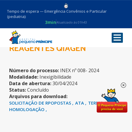
Tempo de espera — Emergência Convênios e Particular
(pediatria):
3min
Atualizado às 01h43
PRONON 2021 – VACINA TCA –
REAGENTES QIAGEN
Número do processo:
INEX nº 008- 2024
Modalidade:
Inexigibilidade
Data de abertura:
30/04/2024
Status:
Concluído
Arquivos para download:
SOLICITAÇÃO DE RPOPOSTAS
ATA
TERMO DE
HOMOLOGAÇÃO