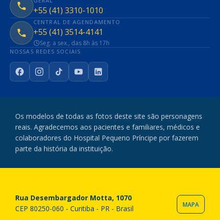
GERAL
+55 (41) 3310-1010
CENTRAL DE AGENDAMENTO
+55 (41) 3514-4141
Seg. a sex., das 8h às 17h
NOSSAS REDES SOCIAIS
Facebook
Instagram
TikTok
YouTube
LinkedIn
Os modelos de todas as fotos deste site são personagens
reais. Agradecemos aos pacientes e familiares, médicos e
colaboradores do Hospital Pequeno Príncipe por fazerem
parte da história da instituição.
Rua Desembargador Motta, 1070
MAPA
CEP 80250-060 - Curitiba - PR - Brasil