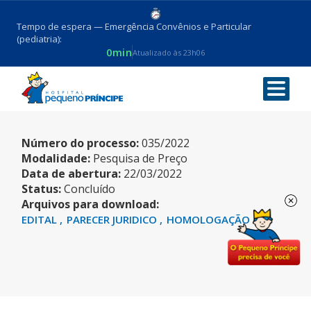
Tempo de espera — Emergência Convênios e Particular
(pediatria):
0min
Atualizado às 23h06
PONTEIRAS
Número do processo:
035/2022
Modalidade:
Pesquisa de Preço
Data de abertura:
22/03/2022
Status:
Concluído
Arquivos para download:
EDITAL
PARECER JURIDICO
HOMOLOGAÇÃO