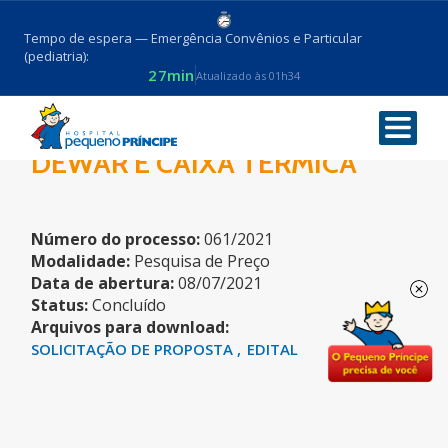
Tempo de espera — Emergência Convênios e Particular
(pediatria):
27min
Atualizado às 01h34
PLACAS DE PETRI, FRASCO
DEWAR E CAIXA TÉRMICA
Número do processo:
061/2021
Modalidade:
Pesquisa de Preço
Data de abertura:
08/07/2021
Status:
Concluído
Arquivos para download:
SOLICITAÇÃO DE PROPOSTA
EDITAL