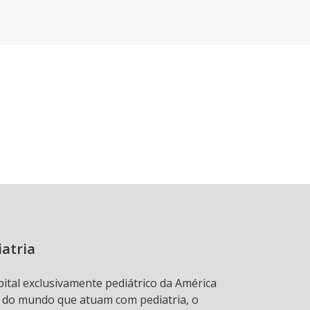
iatria
pital exclusivamente pediátrico da América
s do mundo que atuam com pediatria, o