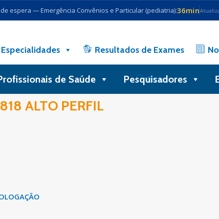
36min
e espera — Emergência Convênios e Particular (pediatria):
Atualiz
Especialidades
Resultados de Exames
No
Profissionais de Saúde
Pesquisadores
Busca
18 ALTO PERFIL
OLOGAÇÃO