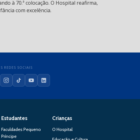
ndo à 70.ª colocação. O Hospital reafirma,
fância com excelência.
S REDES SOCIAIS
cebook
Instagram
TikTok
YouTube
LinkedIn
Estudantes
Crianças
Faculdades Pequeno
O Hospital
Príncipe
Educação e Cultura