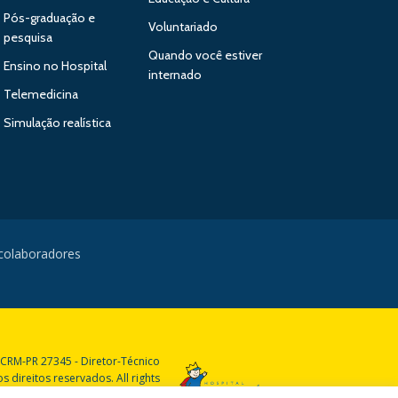
Pós-graduação e
Voluntariado
pesquisa
Quando você estiver
Ensino no Hospital
internado
Telemedicina
Simulação realística
 colaboradores
 CRM-PR 27345 - Diretor-Técnico
 direitos reservados. All rights
reserved.