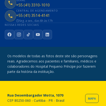
GERAL
+55 (41) 3310-1010
CENTRAL DE AGENDAMENTO
+55 (41) 3514-4141
Seg. a sex., das 8h às 17h
NOSSAS REDES SOCIAIS
Facebook
Instagram
TikTok
YouTube
LinkedIn
Os modelos de todas as fotos deste site são personagens
reais. Agradecemos aos pacientes e familiares, médicos e
colaboradores do Hospital Pequeno Príncipe por fazerem
parte da história da instituição.
Rua Desembargador Motta, 1070
MAPA
CEP 80250-060 - Curitiba - PR - Brasil