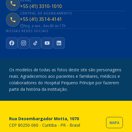
GERAL
+55 (41) 3310-1010
CENTRAL DE AGENDAMENTO
+55 (41) 3514-4141
Seg. a sex., das 8h às 17h
NOSSAS REDES SOCIAIS
Facebook
Instagram
TikTok
YouTube
LinkedIn
Os modelos de todas as fotos deste site são personagens
reais. Agradecemos aos pacientes e familiares, médicos e
colaboradores do Hospital Pequeno Príncipe por fazerem
parte da história da instituição.
Rua Desembargador Motta, 1070
MAPA
CEP 80250-060 - Curitiba - PR - Brasil