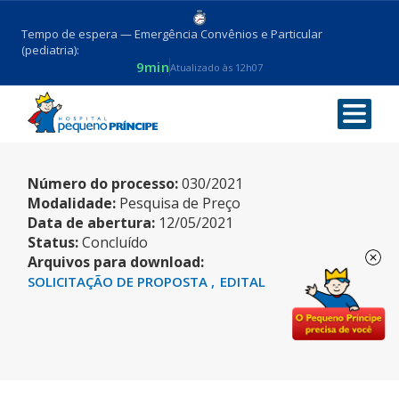
Tempo de espera — Emergência Convênios e Particular
(pediatria):
9min
Atualizado às 12h07
LICENÇA OFFICE
Número do processo:
030/2021
Modalidade:
Pesquisa de Preço
Data de abertura:
12/05/2021
Status:
Concluído
Arquivos para download:
SOLICITAÇÃO DE PROPOSTA
EDITAL