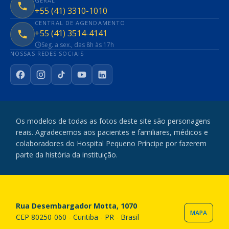
GERAL
+55 (41) 3310-1010
CENTRAL DE AGENDAMENTO
+55 (41) 3514-4141
Seg. a sex., das 8h às 17h
NOSSAS REDES SOCIAIS
Facebook
Instagram
TikTok
YouTube
LinkedIn
Os modelos de todas as fotos deste site são personagens
reais. Agradecemos aos pacientes e familiares, médicos e
colaboradores do Hospital Pequeno Príncipe por fazerem
parte da história da instituição.
Rua Desembargador Motta, 1070
MAPA
CEP 80250-060 - Curitiba - PR - Brasil