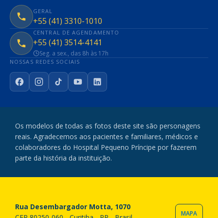
GERAL
+55 (41) 3310-1010
CENTRAL DE AGENDAMENTO
+55 (41) 3514-4141
Seg. a sex., das 8h às 17h
NOSSAS REDES SOCIAIS
Facebook
Instagram
TikTok
YouTube
LinkedIn
Os modelos de todas as fotos deste site são personagens
reais. Agradecemos aos pacientes e familiares, médicos e
colaboradores do Hospital Pequeno Príncipe por fazerem
parte da história da instituição.
Rua Desembargador Motta, 1070
MAPA
CEP 80250-060 - Curitiba - PR - Brasil