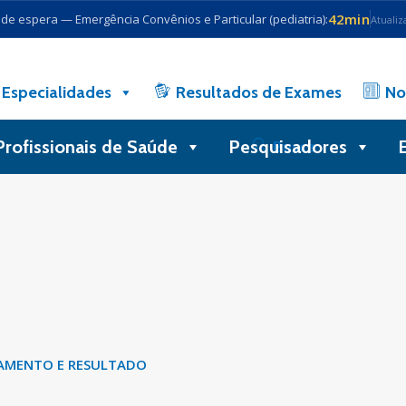
42min
e espera — Emergência Convênios e Particular (pediatria):
Atualiz
Especialidades
Resultados de Exames
No
Profissionais de Saúde
Pesquisadores
Busca
GAMENTO E RESULTADO