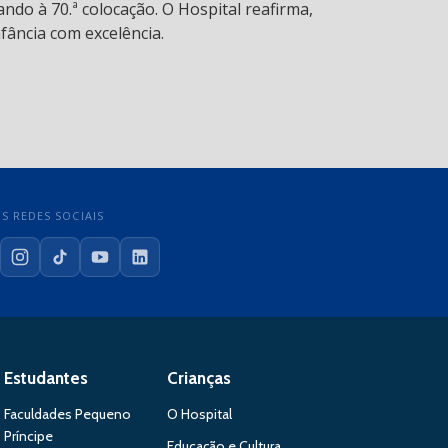
ndo à 70.ª colocação. O Hospital reafirma,
fância com excelência.
S REDES SOCIAIS
cebook
Instagram
TikTok
YouTube
LinkedIn
Estudantes
Crianças
Faculdades Pequeno
O Hospital
Príncipe
Educação e Cultura