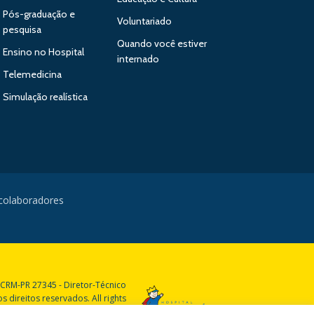
Pós-graduação e
Voluntariado
pesquisa
Quando você estiver
Ensino no Hospital
internado
Telemedicina
Simulação realística
 colaboradores
 CRM-PR 27345 - Diretor-Técnico
 direitos reservados. All rights
reserved.