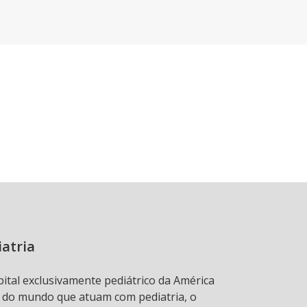
iatria
pital exclusivamente pediátrico da América
s do mundo que atuam com pediatria, o