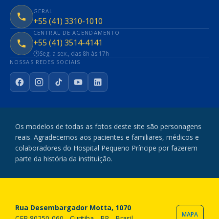
GERAL
+55 (41) 3310-1010
CENTRAL DE AGENDAMENTO
+55 (41) 3514-4141
Seg. a sex., das 8h às 17h
NOSSAS REDES SOCIAIS
Facebook
Instagram
TikTok
YouTube
LinkedIn
Os modelos de todas as fotos deste site são personagens
reais. Agradecemos aos pacientes e familiares, médicos e
colaboradores do Hospital Pequeno Príncipe por fazerem
parte da história da instituição.
Rua Desembargador Motta, 1070
MAPA
CEP 80250-060 - Curitiba - PR - Brasil