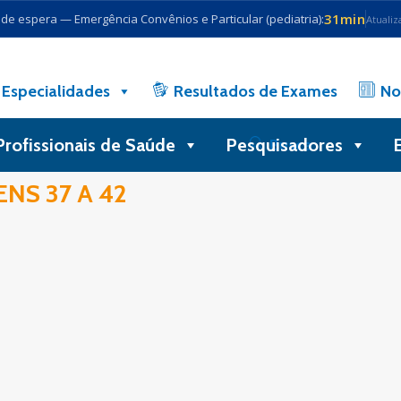
31min
e espera — Emergência Convênios e Particular (pediatria):
Atualiz
Especialidades
Resultados de Exames
No
Profissionais de Saúde
Pesquisadores
Busca
NS 37 A 42