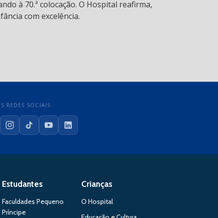
ndo à 70.ª colocação. O Hospital reafirma,
fância com excelência.
S REDES SOCIAIS
cebook
Instagram
TikTok
YouTube
LinkedIn
Estudantes
Crianças
Faculdades Pequeno
O Hospital
Príncipe
Educação e Cultura