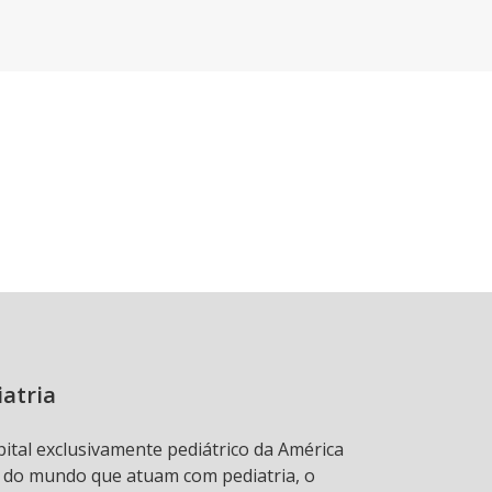
iatria
pital exclusivamente pediátrico da América
s do mundo que atuam com pediatria, o