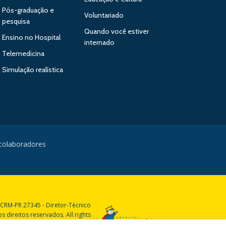
Pós-graduação e
Voluntariado
pesquisa
Quando você estiver
Ensino no Hospital
internado
Telemedicina
Simulação realística
 colaboradores
 CRM-PR 27345 - Diretor-Técnico
 direitos reservados. All rights
reserved.