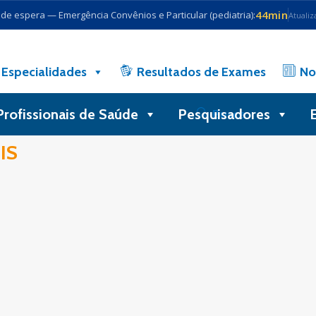
44min
e espera — Emergência Convênios e Particular (pediatria):
Atualiz
Especialidades
Resultados de Exames
No
Profissionais de Saúde
Pesquisadores
Busca
IS