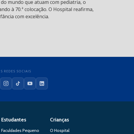
s do mundo que atuam com pediatria, o
ndo à 70.ª colocação. O Hospital reafirma,
fância com excelência.
S REDES SOCIAIS
cebook
Instagram
TikTok
YouTube
LinkedIn
Estudantes
Crianças
Faculdades Pequeno
O Hospital