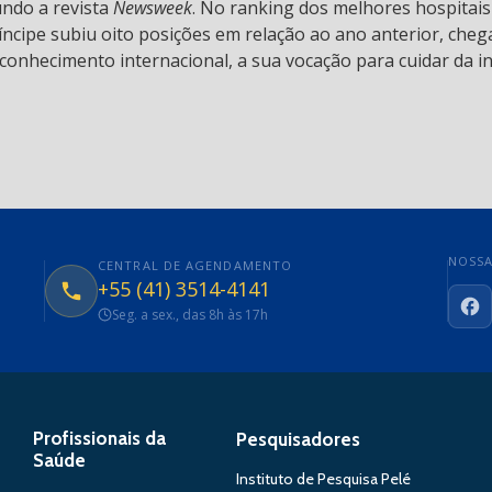
undo a revista
Newsweek
. No ranking dos melhores hospitai
ncipe subiu oito posições em relação ao ano anterior, chega
conhecimento internacional, a sua vocação para cuidar da in
NOSSA
CENTRAL DE AGENDAMENTO
+55 (41) 3514-4141
Seg. a sex., das 8h às 17h
Fa
Profissionais da
Pesquisadores
Saúde
Instituto de Pesquisa Pelé