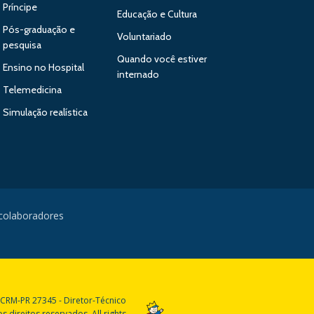
Príncipe
Educação e Cultura
Pós-graduação e
Voluntariado
pesquisa
Quando você estiver
Ensino no Hospital
internado
Telemedicina
Simulação realística
 colaboradores
 CRM-PR 27345 - Diretor-Técnico
 direitos reservados. All rights