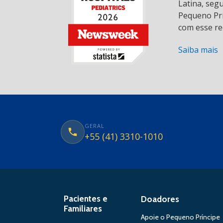
Latina, seg
Pequeno Prí
com esse re
Saiba mais
GERAL
+55 (41) 3310-1010
Pacientes e
Doadores
Familiares
Apoie o Pequeno Príncipe