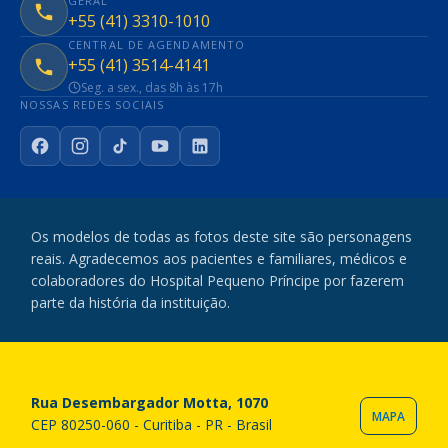
GERAL
+55 (41) 3310-1010
CENTRAL DE AGENDAMENTO
+55 (41) 3514-4141
Seg. a sex., das 8h às 17h
NOSSAS REDES SOCIAIS
Facebook
Instagram
TikTok
YouTube
LinkedIn
Os modelos de todas as fotos deste site são personagens
reais. Agradecemos aos pacientes e familiares, médicos e
colaboradores do Hospital Pequeno Príncipe por fazerem
parte da história da instituição.
Rua Desembargador Motta, 1070
MAPA
CEP 80250-060 - Curitiba - PR - Brasil