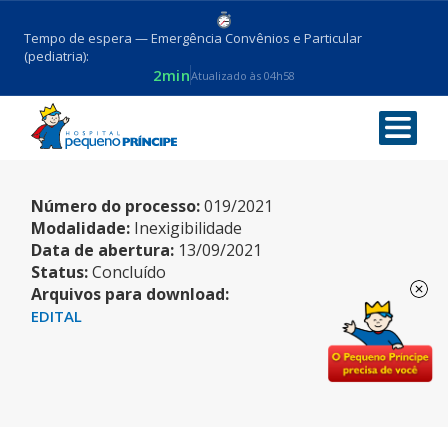
Tempo de espera — Emergência Convênios e Particular
(pediatria):
2min
Atualizado às 04h58
INSUMOS – DESCARTÁVEIS
Número do processo:
019/2021
Modalidade:
Inexigibilidade
Data de abertura:
13/09/2021
Status:
Concluído
Arquivos para download:
EDITAL