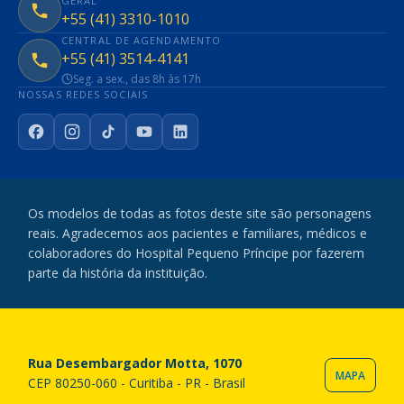
GERAL
+55 (41) 3310-1010
CENTRAL DE AGENDAMENTO
+55 (41) 3514-4141
Seg. a sex., das 8h às 17h
NOSSAS REDES SOCIAIS
Facebook
Instagram
TikTok
YouTube
LinkedIn
Os modelos de todas as fotos deste site são personagens
reais. Agradecemos aos pacientes e familiares, médicos e
colaboradores do Hospital Pequeno Príncipe por fazerem
parte da história da instituição.
Rua Desembargador Motta, 1070
MAPA
CEP 80250-060 - Curitiba - PR - Brasil