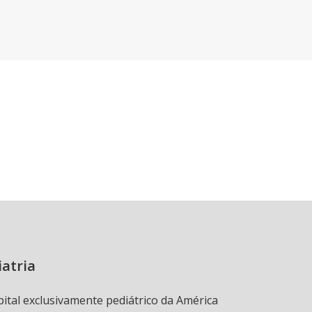
iatria
pital exclusivamente pediátrico da América