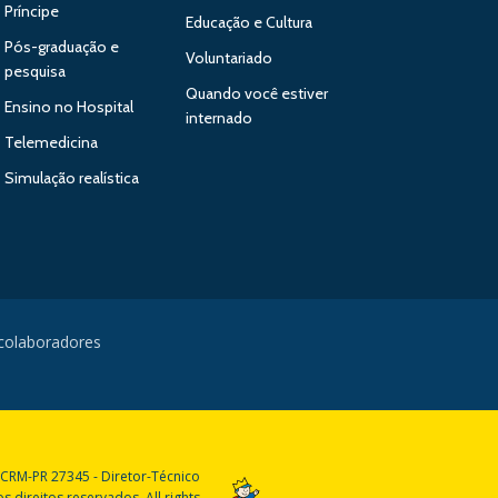
Príncipe
Educação e Cultura
Pós-graduação e
Voluntariado
pesquisa
Quando você estiver
Ensino no Hospital
internado
Telemedicina
Simulação realística
 colaboradores
 CRM-PR 27345 - Diretor-Técnico
 direitos reservados. All rights