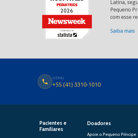
Latina, seg
Pequeno Prí
com esse re
Saiba mais
GERAL
+55 (41) 3310-1010
Pacientes e
Doadores
Familiares
Apoie o Pequeno Príncipe