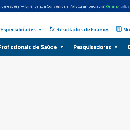
0min
de espera — Emergência Convênios e Particular (pediatria):
Atualiz
Especialidades
Resultados de Exames
No
Profissionais de Saúde
Pesquisadores
Busca