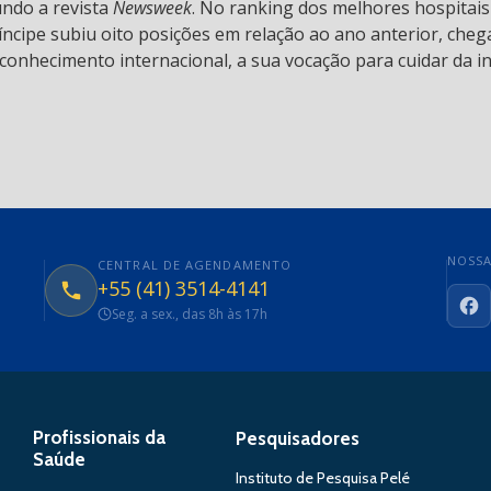
undo a revista
Newsweek
. No ranking dos melhores hospitai
ncipe subiu oito posições em relação ao ano anterior, chega
conhecimento internacional, a sua vocação para cuidar da in
NOSSA
CENTRAL DE AGENDAMENTO
+55 (41) 3514-4141
Seg. a sex., das 8h às 17h
Fa
Profissionais da
Pesquisadores
Saúde
Instituto de Pesquisa Pelé