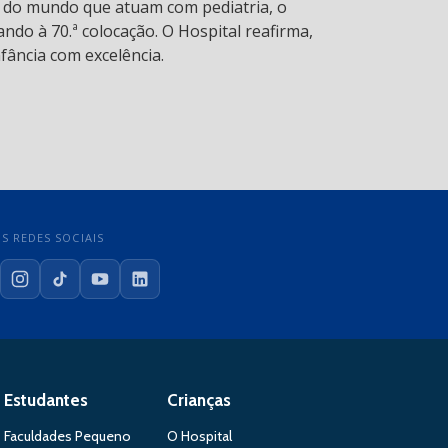
s do mundo que atuam com pediatria, o
ndo à 70.ª colocação. O Hospital reafirma,
fância com excelência.
S REDES SOCIAIS
cebook
Instagram
TikTok
YouTube
LinkedIn
Estudantes
Crianças
Faculdades Pequeno
O Hospital