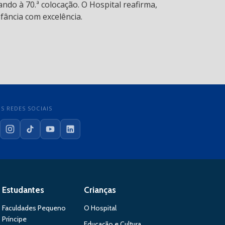
ndo à 70.ª colocação. O Hospital reafirma,
fância com excelência.
S REDES SOCIAIS
cebook
Instagram
TikTok
YouTube
LinkedIn
Estudantes
Crianças
Faculdades Pequeno
O Hospital
Príncipe
Educação e Cultura