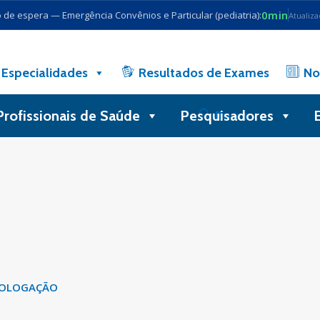
0min
de espera — Emergência Convênios e Particular (pediatria):
Atualiz
Especialidades
Resultados de Exames
No
Profissionais de Saúde
Pesquisadores
Busca
OLOGAÇÃO