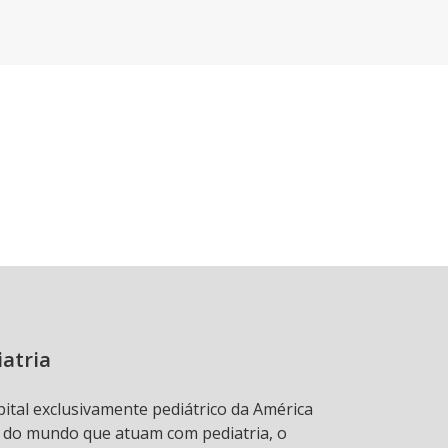
iatria
pital exclusivamente pediátrico da América
s do mundo que atuam com pediatria, o