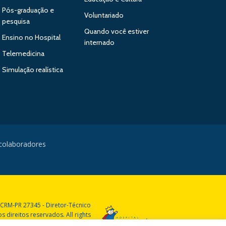
Pós-graduação e
Voluntariado
pesquisa
Quando você estiver
Ensino no Hospital
internado
Telemedicina
Simulação realística
 colaboradores
 CRM-PR 27345 - Diretor-Técnico
 direitos reservados. All rights
reserved.