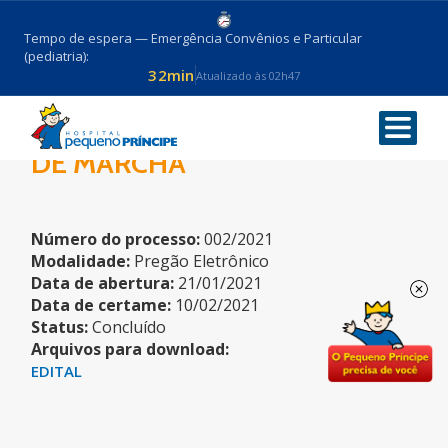
Tempo de espera — Emergência Convênios e Particular
(pediatria):
32min
Atualizado às 02h47
IMPLANTAÇÃO LABORATÓRIO
DE MARCHA
Número do processo:
002/2021
Modalidade:
Pregão Eletrônico
Data de abertura:
21/01/2021
Data de certame:
10/02/2021
Status:
Concluído
Arquivos para download:
EDITAL