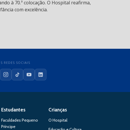
ndo à 70.ª colocação. O Hospital reafirma,
fância com excelência.
S REDES SOCIAIS
cebook
Instagram
TikTok
YouTube
LinkedIn
Estudantes
Crianças
Faculdades Pequeno
O Hospital
Príncipe
Educação e Cultura