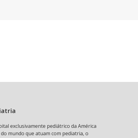
iatria
pital exclusivamente pediátrico da América
s do mundo que atuam com pediatria, o