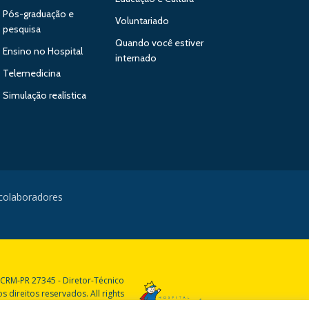
Pós-graduação e
Voluntariado
pesquisa
Quando você estiver
Ensino no Hospital
internado
Telemedicina
Simulação realística
 colaboradores
 CRM-PR 27345 - Diretor-Técnico
 direitos reservados. All rights
reserved.