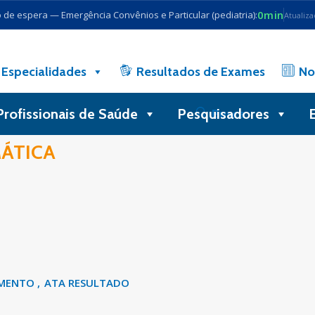
0min
de espera — Emergência Convênios e Particular (pediatria):
Atualiz
Especialidades
Resultados de Exames
No
Profissionais de Saúde
Pesquisadores
Busca
ÁTICA
AMENTO
ATA RESULTADO