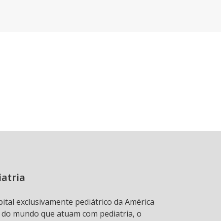
iatria
pital exclusivamente pediátrico da América
s do mundo que atuam com pediatria, o