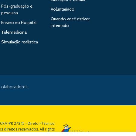
Pós-graduação e
Voluntariado
pesquisa
Quando você estiver
Ensino no Hospital
internado
Telemedicina
Simulação realística
 colaboradores
 CRM-PR 27345 - Diretor-Técnico
 direitos reservados. All rights
reserved.