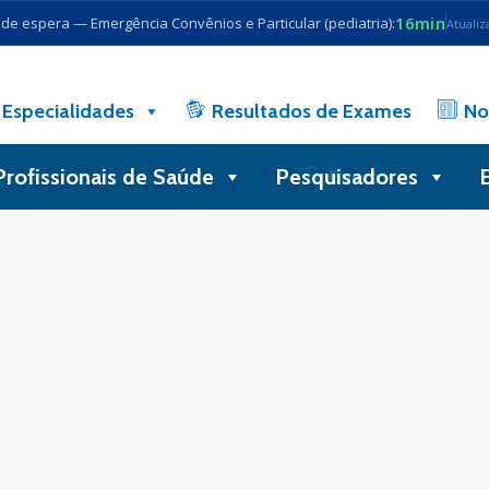
16min
e espera — Emergência Convênios e Particular (pediatria):
Atualiz
Especialidades
Resultados de Exames
No
Profissionais de Saúde
Pesquisadores
Busca