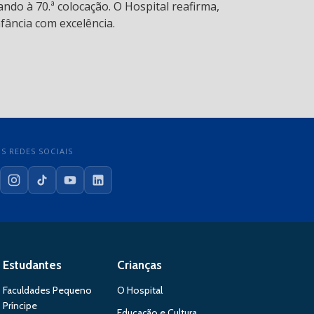
ndo à 70.ª colocação. O Hospital reafirma,
fância com excelência.
S REDES SOCIAIS
cebook
Instagram
TikTok
YouTube
LinkedIn
Estudantes
Crianças
Faculdades Pequeno
O Hospital
Príncipe
Educação e Cultura