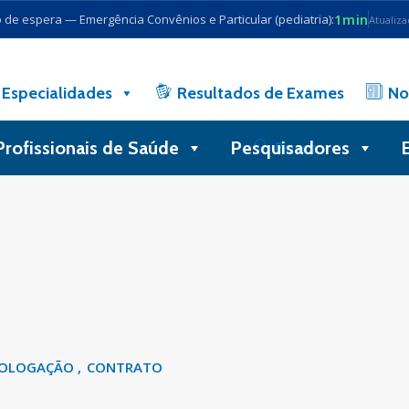
1min
de espera — Emergência Convênios e Particular (pediatria):
Atualiz
Especialidades
Resultados de Exames
No
Profissionais de Saúde
Pesquisadores
Busca
OLOGAÇÃO
CONTRATO