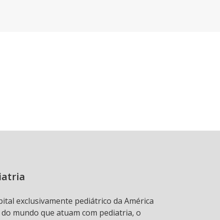
iatria
pital exclusivamente pediátrico da América
s do mundo que atuam com pediatria, o