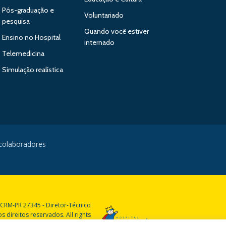
Pós-graduação e
Voluntariado
pesquisa
Quando você estiver
Ensino no Hospital
internado
Telemedicina
Simulação realística
 colaboradores
 CRM-PR 27345 - Diretor-Técnico
 direitos reservados. All rights
reserved.