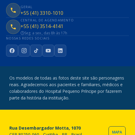
GERAL
+55 (41) 3310-1010
CENTRAL DE AGENDAMENTO
+55 (41) 3514-4141
Seg. a sex., das 8h às 17h
NOSSAS REDES SOCIAIS
Facebook
Instagram
TikTok
YouTube
LinkedIn
Os modelos de todas as fotos deste site são personagens
reais. Agradecemos aos pacientes e familiares, médicos e
colaboradores do Hospital Pequeno Príncipe por fazerem
parte da história da instituição.
Rua Desembargador Motta, 1070
MAPA
CEP 80250-060 - Curitiba - PR - Brasil