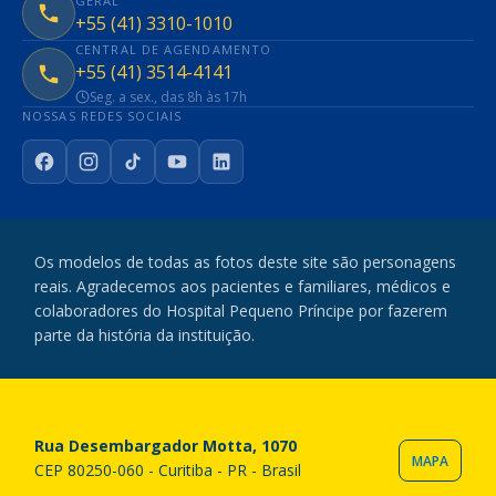
GERAL
+55 (41) 3310-1010
CENTRAL DE AGENDAMENTO
+55 (41) 3514-4141
Seg. a sex., das 8h às 17h
NOSSAS REDES SOCIAIS
Facebook
Instagram
TikTok
YouTube
LinkedIn
Os modelos de todas as fotos deste site são personagens
reais. Agradecemos aos pacientes e familiares, médicos e
colaboradores do Hospital Pequeno Príncipe por fazerem
parte da história da instituição.
Rua Desembargador Motta, 1070
MAPA
CEP 80250-060 - Curitiba - PR - Brasil