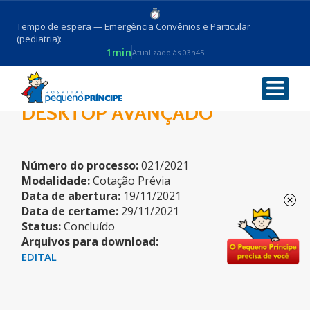
Tempo de espera — Emergência Convênios e Particular
(pediatria):
1min
Atualizado às 03h45
COMPUTADOR COM
DESKTOP AVANÇADO
Número do processo:
021/2021
Modalidade:
Cotação Prévia
Data de abertura:
19/11/2021
Data de certame:
29/11/2021
Status:
Concluído
Arquivos para download:
EDITAL