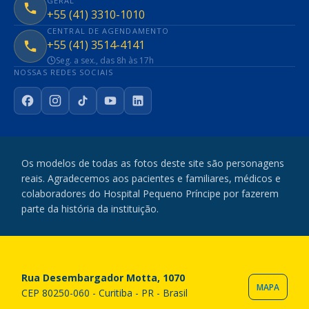
GERAL
+55 (41) 3310-1010
CENTRAL DE AGENDAMENTO
+55 (41) 3514-4141
Seg. a sex., das 8h às 17h
NOSSAS REDES SOCIAIS
Facebook
Instagram
TikTok
YouTube
LinkedIn
Os modelos de todas as fotos deste site são personagens
reais. Agradecemos aos pacientes e familiares, médicos e
colaboradores do Hospital Pequeno Príncipe por fazerem
parte da história da instituição.
Rua Desembargador Motta, 1070
MAPA
CEP 80250-060 - Curitiba - PR - Brasil