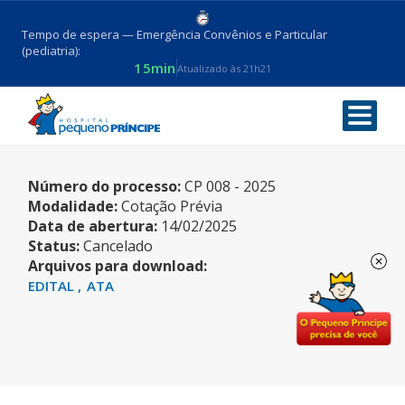
Tempo de espera — Emergência Convênios e Particular
(pediatria):
15min
Atualizado às 21h21
CARRINHO DE TRANSPORTE
Número do processo:
CP 008 - 2025
Modalidade:
Cotação Prévia
Data de abertura:
14/02/2025
Status:
Cancelado
Arquivos para download:
EDITAL
ATA