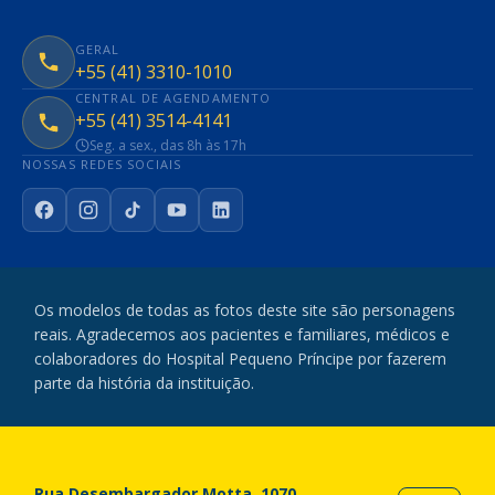
GERAL
+55 (41) 3310-1010
CENTRAL DE AGENDAMENTO
+55 (41) 3514-4141
Seg. a sex., das 8h às 17h
NOSSAS REDES SOCIAIS
Facebook
Instagram
TikTok
YouTube
LinkedIn
Os modelos de todas as fotos deste site são personagens
reais. Agradecemos aos pacientes e familiares, médicos e
colaboradores do Hospital Pequeno Príncipe por fazerem
parte da história da instituição.
Rua Desembargador Motta, 1070