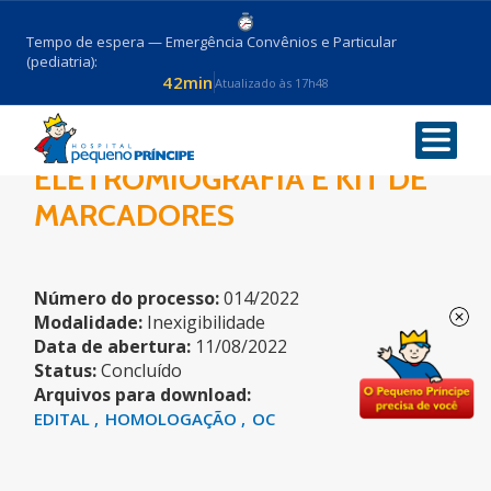
Tempo de espera — Emergência Convênios e Particular
(pediatria):
42min
Atualizado às 17h48
CANAIS DE
ELETROMIOGRAFIA E KIT DE
MARCADORES
Número do processo:
014/2022
Modalidade:
Inexigibilidade
Data de abertura:
11/08/2022
Status:
Concluído
Arquivos para download:
EDITAL
HOMOLOGAÇÃO
OC