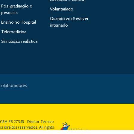
Pós-graduação e
Voluntariado
pesquisa
Quando você estiver
Ensino no Hospital
internado
Telemedicina
Simulação realística
 colaboradores
 CRM-PR 27345 - Diretor-Técnico
 direitos reservados. All rights
reserved.