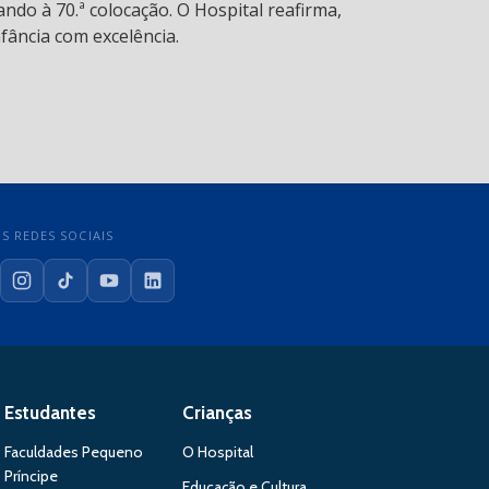
ndo à 70.ª colocação. O Hospital reafirma,
fância com excelência.
S REDES SOCIAIS
cebook
Instagram
TikTok
YouTube
LinkedIn
Estudantes
Crianças
Faculdades Pequeno
O Hospital
Príncipe
Educação e Cultura