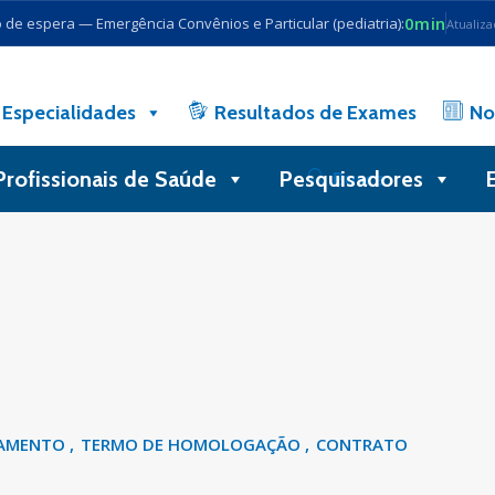
0min
de espera — Emergência Convênios e Particular (pediatria):
Atualiz
Especialidades
Resultados de Exames
No
Profissionais de Saúde
Pesquisadores
Busca
GAMENTO
TERMO DE HOMOLOGAÇÃO
CONTRATO