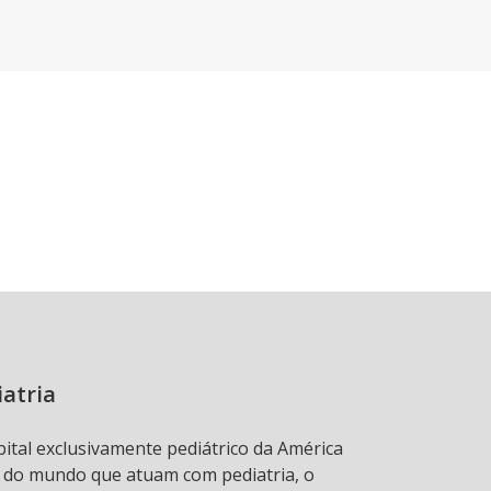
iatria
pital exclusivamente pediátrico da América
s do mundo que atuam com pediatria, o