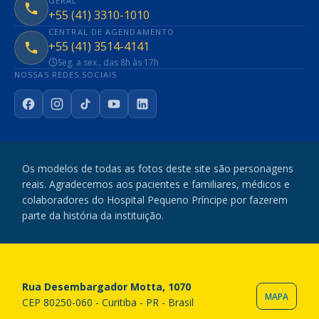
GERAL
+55 (41) 3310-1010
CENTRAL DE AGENDAMENTO
+55 (41) 3514-4141
Seg. a sex., das 8h às 17h
NOSSAS REDES SOCIAIS
Facebook
Instagram
TikTok
YouTube
LinkedIn
Os modelos de todas as fotos deste site são personagens
reais. Agradecemos aos pacientes e familiares, médicos e
colaboradores do Hospital Pequeno Príncipe por fazerem
parte da história da instituição.
Rua Desembargador Motta, 1070
MAPA
CEP 80250-060 - Curitiba - PR - Brasil