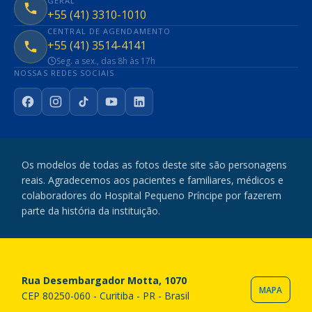
GERAL
+55 (41) 3310-1010
CENTRAL DE AGENDAMENTO
+55 (41) 3514-4141
Seg. a sex., das 8h às 17h
NOSSAS REDES SOCIAIS
Facebook
Instagram
TikTok
YouTube
LinkedIn
Os modelos de todas as fotos deste site são personagens
reais. Agradecemos aos pacientes e familiares, médicos e
colaboradores do Hospital Pequeno Príncipe por fazerem
parte da história da instituição.
Rua Desembargador Motta, 1070
MAPA
CEP 80250-060 - Curitiba - PR - Brasil