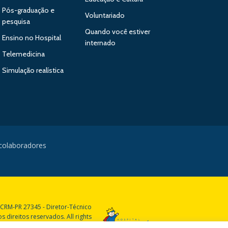
Pós-graduação e
Voluntariado
pesquisa
Quando você estiver
Ensino no Hospital
internado
Telemedicina
Simulação realística
 colaboradores
 CRM-PR 27345 - Diretor-Técnico
 direitos reservados. All rights
reserved.