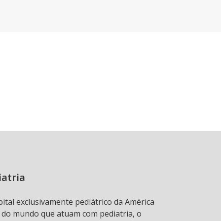
iatria
pital exclusivamente pediátrico da América
s do mundo que atuam com pediatria, o