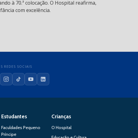
ndo à 70.ª colocação. O Hospital reafirma,
fância com excelência.
S REDES SOCIAIS
cebook
Instagram
TikTok
YouTube
LinkedIn
Estudantes
Crianças
Faculdades Pequeno
O Hospital
Príncipe
Educação e Cultura