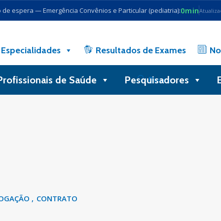
0min
de espera — Emergência Convênios e Particular (pediatria):
Atualiz
Especialidades
Resultados de Exames
No
Profissionais de Saúde
Pesquisadores
Busca
OGAÇÃO
CONTRATO