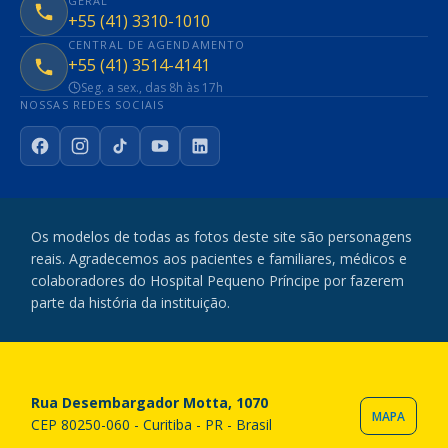
GERAL
+55 (41) 3310-1010
CENTRAL DE AGENDAMENTO
+55 (41) 3514-4141
Seg. a sex., das 8h às 17h
NOSSAS REDES SOCIAIS
Facebook
Instagram
TikTok
YouTube
LinkedIn
Os modelos de todas as fotos deste site são personagens
reais. Agradecemos aos pacientes e familiares, médicos e
colaboradores do Hospital Pequeno Príncipe por fazerem
parte da história da instituição.
Rua Desembargador Motta, 1070
MAPA
CEP 80250-060 - Curitiba - PR - Brasil