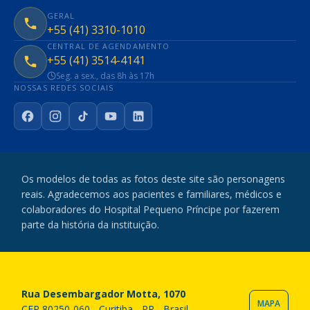
GERAL
+55 (41) 3310-1010
CENTRAL DE AGENDAMENTO
+55 (41) 3514-4141
Seg. a sex., das 8h às 17h
NOSSAS REDES SOCIAIS
Facebook
Instagram
TikTok
YouTube
LinkedIn
Os modelos de todas as fotos deste site são personagens
reais. Agradecemos aos pacientes e familiares, médicos e
colaboradores do Hospital Pequeno Príncipe por fazerem
parte da história da instituição.
Rua Desembargador Motta, 1070
MAPA
CEP 80250-060 - Curitiba - PR - Brasil