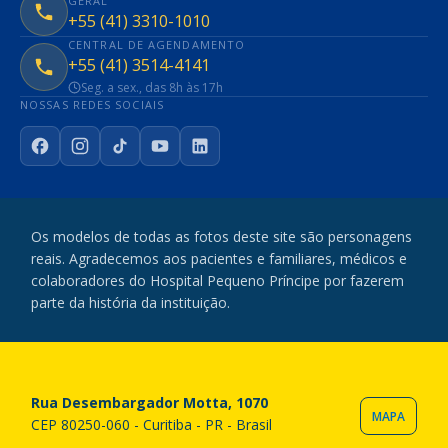
GERAL
+55 (41) 3310-1010
CENTRAL DE AGENDAMENTO
+55 (41) 3514-4141
Seg. a sex., das 8h às 17h
NOSSAS REDES SOCIAIS
Facebook
Instagram
TikTok
YouTube
LinkedIn
Os modelos de todas as fotos deste site são personagens
reais. Agradecemos aos pacientes e familiares, médicos e
colaboradores do Hospital Pequeno Príncipe por fazerem
parte da história da instituição.
Rua Desembargador Motta, 1070
MAPA
CEP 80250-060 - Curitiba - PR - Brasil