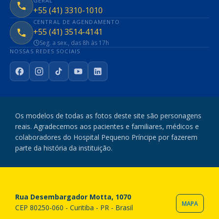
GERAL
+55 (41) 3310-1010
CENTRAL DE AGENDAMENTO
+55 (41) 3514-4141
Seg. a sex., das 8h às 17h
NOSSAS REDES SOCIAIS
Facebook
Instagram
TikTok
YouTube
LinkedIn
Os modelos de todas as fotos deste site são personagens
reais. Agradecemos aos pacientes e familiares, médicos e
colaboradores do Hospital Pequeno Príncipe por fazerem
parte da história da instituição.
Rua Desembargador Motta, 1070
MAPA
CEP 80250-060 - Curitiba - PR - Brasil