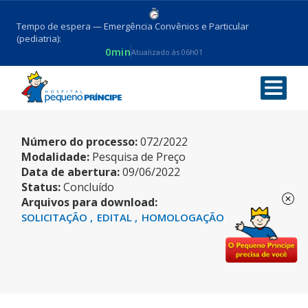
Tempo de espera — Emergência Convênios e Particular
(pediatria):
0min
Atualizado às 06h01
ALBUMINA
Número do processo:
072/2022
Modalidade:
Pesquisa de Preço
Data de abertura:
09/06/2022
Status:
Concluído
Arquivos para download:
SOLICITAÇÃO
EDITAL
HOMOLOGAÇÃO