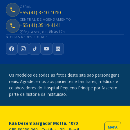
GERAL
+55 (41) 3310-1010
CENTRAL DE AGENDAMENTO
+55 (41) 3514-4141
Seg. a sex., das 8h às 17h
NOSSAS REDES SOCIAIS
Facebook
Instagram
TikTok
YouTube
LinkedIn
Os modelos de todas as fotos deste site são personagens
reais. Agradecemos aos pacientes e familiares, médicos e
colaboradores do Hospital Pequeno Príncipe por fazerem
parte da história da instituição.
Rua Desembargador Motta, 1070
MAPA
CEP 80250-060 - Curitiba - PR - Brasil