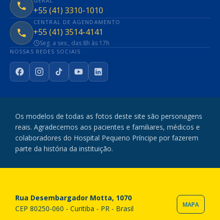
GERAL
+55 (41) 3310-1010
CENTRAL DE AGENDAMENTO
+55 (41) 3514-4141
Seg. a sex., das 8h às 17h
NOSSAS REDES SOCIAIS
Facebook
Instagram
TikTok
YouTube
LinkedIn
Os modelos de todas as fotos deste site são personagens
reais. Agradecemos aos pacientes e familiares, médicos e
colaboradores do Hospital Pequeno Príncipe por fazerem
parte da história da instituição.
Rua Desembargador Motta, 1070
MAPA
CEP 80250-060 - Curitiba - PR - Brasil