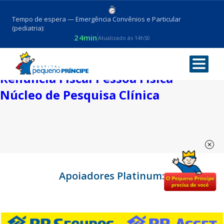
Tempo de espera — Emergência Convênios e Particular
(pediatria):
N
24min
Atualizado às 14h50
Novos Projetos | Captação |
Renúncia Fiscal Pessoa Física
Núcleo de Pesquisa Clínica
Apoiadores Platinum: