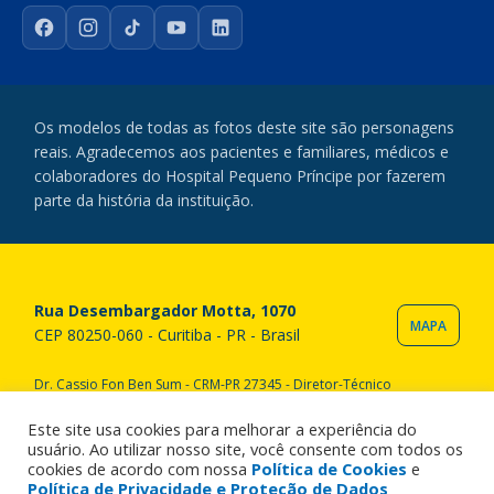
Facebook
Instagram
TikTok
YouTube
LinkedIn
Os modelos de todas as fotos deste site são personagens
reais. Agradecemos aos pacientes e familiares, médicos e
colaboradores do Hospital Pequeno Príncipe por fazerem
parte da história da instituição.
Rua Desembargador Motta, 1070
MAPA
CEP 80250-060 - Curitiba - PR - Brasil
Dr. Cassio Fon Ben Sum - CRM-PR 27345 - Diretor-Técnico
Copyright © 2020 Hospital Pequeno Príncipe. Todos os direitos
reservados. All rights reserved.
Este site usa cookies para melhorar a experiência do
usuário. Ao utilizar nosso site, você consente com todos os
cookies de acordo com nossa
Política de Cookies
e
Política de Privacidade e Proteção de Dados