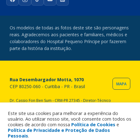
Facebook
Instagram
TikTok
YouTube
LinkedIn
Os modelos de todas as fotos deste site são personagens
reais. Agradecemos aos pacientes e familiares, médicos e
colaboradores do Hospital Pequeno Príncipe por fazerem
parte da história da instituição.
Rua Desembargador Motta, 1070
MAPA
CEP 80250-060 - Curitiba - PR - Brasil
Dr. Cassio Fon Ben Sum - CRM-PR 27345 - Diretor-Técnico
Copyright © 2020 Hospital Pequeno Príncipe. Todos os direitos
reservados. All rights reserved.
Este site usa cookies para melhorar a experiência do
usuário. Ao utilizar nosso site, você consente com todos os
cookies de acordo com nossa
Política de Cookies
e
Política de Privacidade e Proteção de Dados
Pessoais
.