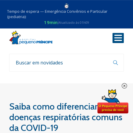
Tempo de espera — Emergência Convênios e Particular
(pediatria):
19min
Atualizado às 01h09
Voltar
Fala, Doutor
Saiba como diferenciar as
doenças respiratórias comuns
da COVID-19