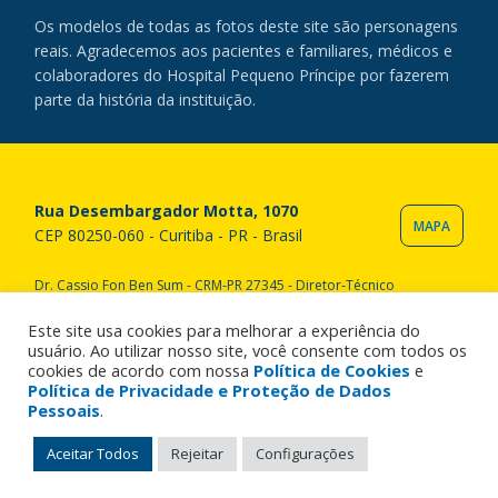
Os modelos de todas as fotos deste site são personagens
reais. Agradecemos aos pacientes e familiares, médicos e
colaboradores do Hospital Pequeno Príncipe por fazerem
parte da história da instituição.
Rua Desembargador Motta, 1070
MAPA
CEP 80250-060 - Curitiba - PR - Brasil
Dr. Cassio Fon Ben Sum - CRM-PR 27345 - Diretor-Técnico
Copyright © 2020 Hospital Pequeno Príncipe. Todos os direitos
reservados. All rights reserved.
Este site usa cookies para melhorar a experiência do
usuário. Ao utilizar nosso site, você consente com todos os
cookies de acordo com nossa
Política de Cookies
e
Política de Privacidade e Proteção de Dados
Pessoais
.
Aceitar Todos
Rejeitar
Configurações