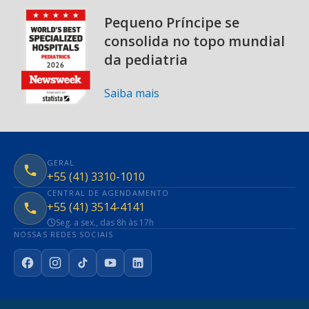
Pequeno Príncipe se
consolida no topo mundial
da pediatria
Saiba mais
GERAL
+55 (41) 3310-1010
CENTRAL DE AGENDAMENTO
+55 (41) 3514-4141
Seg. a sex., das 8h às 17h
NOSSAS REDES SOCIAIS
Facebook
Instagram
TikTok
YouTube
LinkedIn