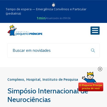
Tempo de espera — Emergência Convênios e Particular
(pediatria):
1min
Atualizado às 09h56
Voltar
Eventos
Complexo
Hospital
Instituto de Pesquisa
Simpósio Internacional de
Neurociências