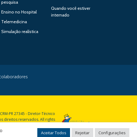
pesquisa
Quando você estiver
Ensino no Hospital
internado
Telemedicina
Simulação realística
 colaboradores
 CRM-PR 27345 - Diretor-Técnico
 direitos reservados. All rights
reserved.
do
Aceitar Todos
Rejeitar
Configurações