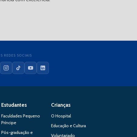
S REDES SOCIAIS
cebook
Instagram
TikTok
YouTube
LinkedIn
Estudantes
Crianças
Faculdades Pequeno
O Hospital
Príncipe
Educação e Cultura
Pós-graduação e
Voluntariado