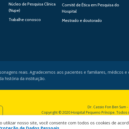
Núcleo de Pesquisa Clínica
Comitê de Ética em Pesquisa do
(Nupe)
Hospital
Trabalhe conosco
Mestrado e doutorado
rsonagens reais. Agradecemos aos pacientes e familiares, médicos e
 história da instituição.
Dr. Cassio Fon Ben Sum -
Copyright © 2020 Hospital Pequeno Príncipe. Todos os
Ao utilizar nosso site, você consente com todos os cookies de acor
e Proteção de Dados Pessoais
.