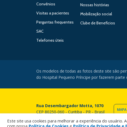
Convênios
Nossas histórias
Visitas a pacientes
Mobilização social
Perguntas frequentes
Clube de Benefícios
SAC
Telefones úteis
Os modelos de todas as fotos deste site são pe
do Hospital Pequeno Príncipe por fazerem parte da
Rua Desembargador Motta, 1070
MAPA
CEP 80250-060 - Curitiba - PR - Brasil
Este site usa cookies para melhorar a experiência do usuário. 
com nossa
Política de Cookies
e
Política de Privacidade 