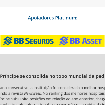
Apoiadores Platinum:
Príncipe se consolida no topo mundial da ped
 ano consecutivo, a instituição foi considerada o melhor hos
undo a revista
Newsweek
. No ranking dos melhores hospitai
ncipe subiu oito posições em relação ao ano anterior, chega
conhecimento internacional, a sua vocação para cuidar da in