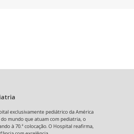
iatria
pital exclusivamente pediátrico da América
s do mundo que atuam com pediatria, o
ndo à 70.ª colocação. O Hospital reafirma,
fância com excelência.