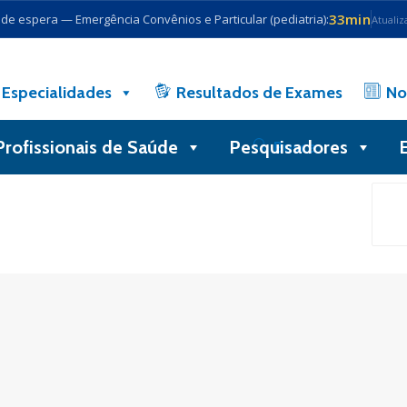
33min
e espera — Emergência Convênios e Particular (pediatria):
Atualiz
Especialidades
Resultados de Exames
No
Profissionais de Saúde
Pesquisadores
Busca