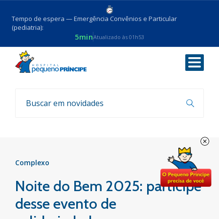
Tempo de espera — Emergência Convênios e Particular
(pediatria):
5min
Atualizado às 01h53
Voltar
Eventos
Complexo
Noite do Bem 2025: participe
desse evento de