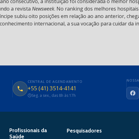
 ano consecutivo, a instituição foi considerada o melhor hos
undo a revista
Newsweek
. No ranking dos melhores hospitai
ncipe subiu oito posições em relação ao ano anterior, chega
conhecimento internacional, a sua vocação para cuidar da in
NOSSA
CENTRAL DE AGENDAMENTO
+55 (41) 3514-4141
Seg. a sex., das 8h às 17h
Fa
Profissionais da
Pesquisadores
Saúde