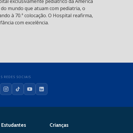
pital exclusivamente pediátrico da América
s do mundo que atuam com pediatria, o
ndo à 70.ª colocação. O Hospital reafirma,
fância com excelência.
S REDES SOCIAIS
cebook
Instagram
TikTok
YouTube
LinkedIn
Estudantes
Crianças