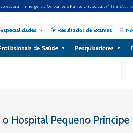
11min
e espera — Emergência Convênios e Particular (pediatria):
Atualiz
Especialidades
Resultados de Exames
No
Profissionais de Saúde
Pesquisadores
Busca
a o Hospital Pequeno Príncipe