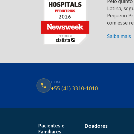
Pelo quinto
Latina, seg
Pequeno Prí
com esse re
Saiba mais
GERAL
+55 (41) 3310-1010
Pacientes e
Doadores
Familiares