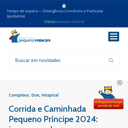
Tempo de espera — Emergência Convênios e Particular
(pediatria):
1min
Atualizado às 02h54
Voltar
Eventos
Complexo
Doe
Hospital
Corrida e Caminhada
Pequeno Príncipe 2024: