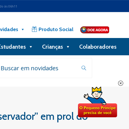
ado às 06h11
vidades
Produto Social
Estudantes
Crianças
Colaboradores
servador” em prol do