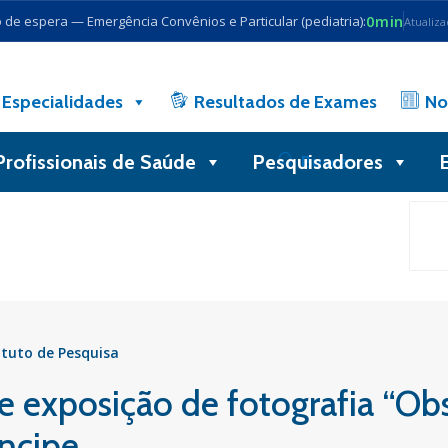
0min
de espera — Emergência Convênios e Particular (pediatria):
Atualiz
Especialidades
Resultados de Exames
No
Profissionais de Saúde
Pesquisadores
Busca
ituto de Pesquisa
e exposição de fotografia “Ob
ncipe