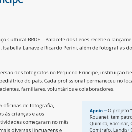
paço Cultural BRDE – Palacete dos Leões recebe o lançam
, Isabella Lanave e Ricardo Perini, além de fotografias 
mersão dos fotógrafos no Pequeno Príncipe, instituição be
l pediátrico do país. Cada profissional permaneceu no lo
cientes, familiares, voluntários e colaboradores.
 oficinas de fotografia,
O projeto “
Apoio –
s às crianças e aos
Rouanet, tem patroc
 atividades começaram no mês
Química, Vaccinar,
mais diversas linguagens e
Comtrafo, Landis+G