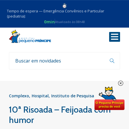
Tempo de espera — Emergência Convênios e Particular
(pediatria):
0min
Atualizado às 08h48
Voltar
Eventos
Complexo
Hospital
Instituto de Pesquisa
10ª Risoada – Feijoada com
humor