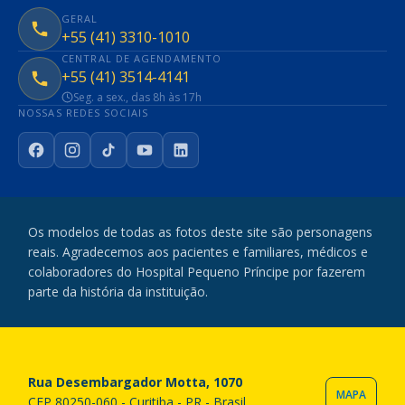
GERAL
+55 (41) 3310-1010
CENTRAL DE AGENDAMENTO
+55 (41) 3514-4141
Seg. a sex., das 8h às 17h
NOSSAS REDES SOCIAIS
Facebook
Instagram
TikTok
YouTube
LinkedIn
Os modelos de todas as fotos deste site são personagens
reais. Agradecemos aos pacientes e familiares, médicos e
colaboradores do Hospital Pequeno Príncipe por fazerem
parte da história da instituição.
Rua Desembargador Motta, 1070
MAPA
CEP 80250-060 - Curitiba - PR - Brasil