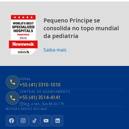
Pequeno Príncipe se
consolida no topo mundial
da pediatria
Saiba mais
GERAL
+55 (41) 3310-1010
CENTRAL DE AGENDAMENTO
+55 (41) 3514-4141
Seg. a sex., das 8h às 17h
NOSSAS REDES SOCIAIS
Facebook
Instagram
TikTok
YouTube
LinkedIn