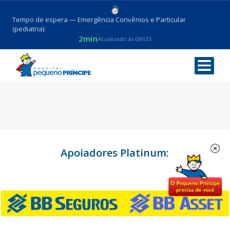
Tempo de espera — Emergência Convênios e Particular
(pediatria):
2min
Atualizado às 09h33
Dra. Miriana de Lima Alves
Apoiadores Platinum: