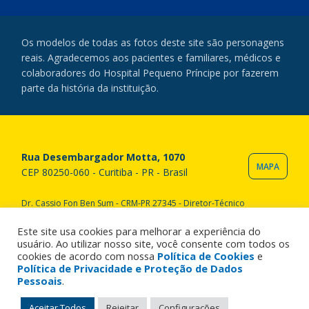
Os modelos de todas as fotos deste site são personagens
reais. Agradecemos aos pacientes e familiares, médicos e
colaboradores do Hospital Pequeno Príncipe por fazerem
parte da história da instituição.
Rua Desembargador Motta, 1070
MAPA
CEP 80250-060 - Curitiba - PR - Brasil
Dr. Cassio Fon Ben Sum - CRM-PR 27345 - Diretor-Técnico
Copyright © 2020 Hospital Pequeno Príncipe. Todos os direitos
reservados. All rights reserved.
Este site usa cookies para melhorar a experiência do
usuário. Ao utilizar nosso site, você consente com todos os
cookies de acordo com nossa
Política de Cookies
e
Política de Privacidade e Proteção de Dados
Pessoais
.
Aceitar Todos
Rejeitar
Configurações