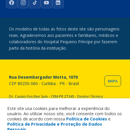
Facebook
Instagram
TikTok
YouTube
LinkedIn
Os modelos de todas as fotos deste site são personagens
reais. Agradecemos aos pacientes e familiares, médicos e
colaboradores do Hospital Pequeno Príncipe por fazerem
parte da história da instituição.
Rua Desembargador Motta, 1070
MAPA
CEP 80250-060 - Curitiba - PR - Brasil
Dr. Cassio Fon Ben Sum - CRM-PR 27345 - Diretor-Técnico
Copyright © 2020 Hospital Pequeno Príncipe. Todos os direitos
reservados. All rights reserved.
Este site usa cookies para melhorar a experiência do
usuário. Ao utilizar nosso site, você consente com todos os
cookies de acordo com nossa
Política de Cookies
e
Política de Privacidade e Proteção de Dados
Pessoais
.