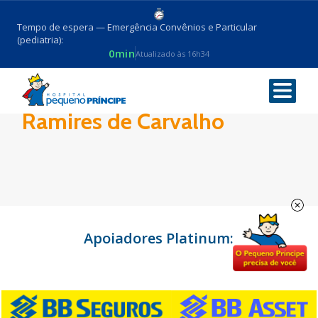
Tempo de espera — Emergência Convênios e Particular
(pediatria):
0min
Atualizado às 16h34
Dra. Julienne Angela
Ramires de Carvalho
Apoiadores Platinum: